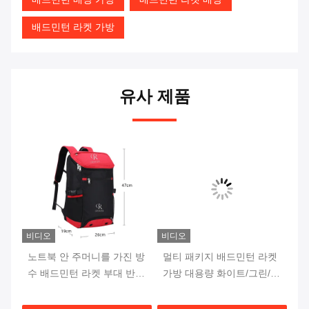
배드민턴 라켓 가방
유사 제품
비디오
비디오
비
 책
노트북 안 주머니를 가진 방
멀티 패키지 배드민턴 라켓
기
대
수 배드민턴 라켓 부대 반대
가방 대용량 화이트/그린/블
발
로 도둑질
루
시