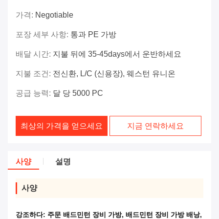
가격:
Negotiable
포장 세부 사항:
통과 PE 가방
배달 시간:
지불 뒤에 35-45days에서 운반하세요
지불 조건:
전신환, L/C (신용장), 웨스턴 유니온
공급 능력:
달 당 5000 PC
최상의 가격을 얻으세요
지금 연락하세요
사양
설명
사양
강조하다:
주문 배드민턴 장비 가방
,
배드민턴 장비 가방 배낭
,